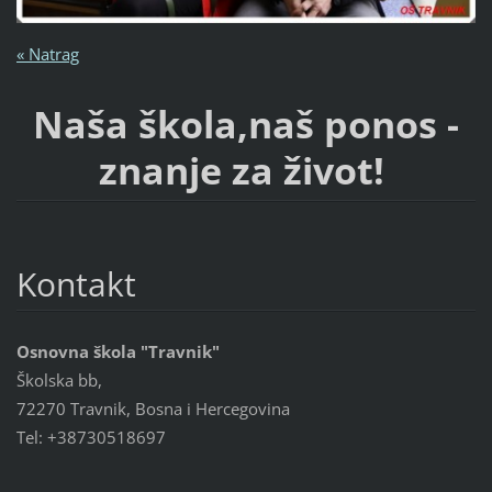
« Natrag
Naša škola,naš ponos -
znanje za život!
Kontakt
Osnovna škola "Travnik"
Školska bb,
72270 Travnik, Bosna i Hercegovina
Tel: +38730518697