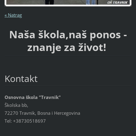
« Natrag
Naša škola,naš ponos -
znanje za život!
Kontakt
Osnovna škola "Travnik"
Školska bb,
72270 Travnik, Bosna i Hercegovina
Tel: +38730518697