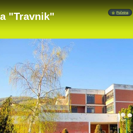
a "Travnik"
Početna