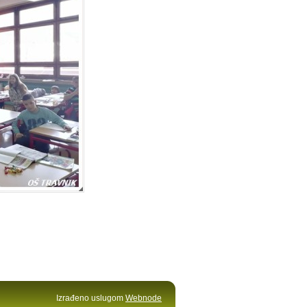
Izrađeno uslugom
Webnode