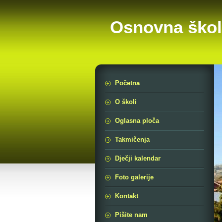
Osnovna škol
Početna
O školi
Oglasna ploča
Takmičenja
Dječji kalendar
Foto galerije
Kontakt
Pišite nam