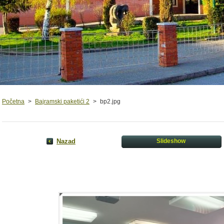
Početna
>
Bajramski paketići 2
>
bp2.jpg
Nazad
Slideshow