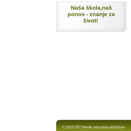
Naša škola,naš
ponos - znanje za
život!
© 2025 OŠ Travnik sva prava pridržana.