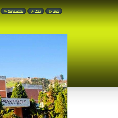
Mapa weba
RSS
Ispis