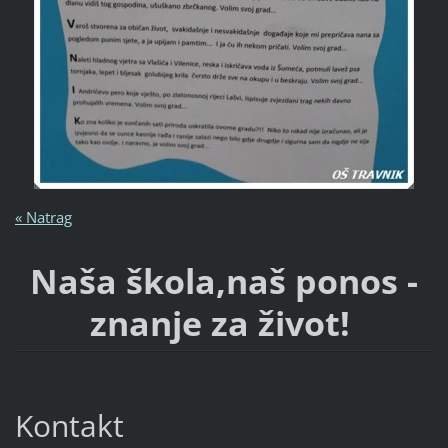
« Natrag
Naša škola,naš ponos -
znanje za život!
Kontakt