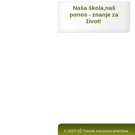
Naša škola,naš
ponos - znanje za
život!
© 2025 OŠ Travnik sva prava pridržana.