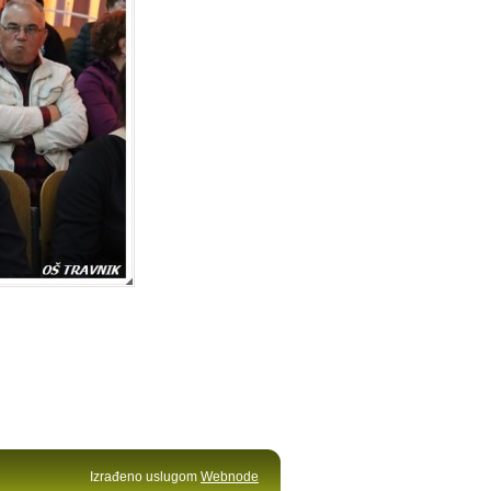
Izrađeno uslugom
Webnode