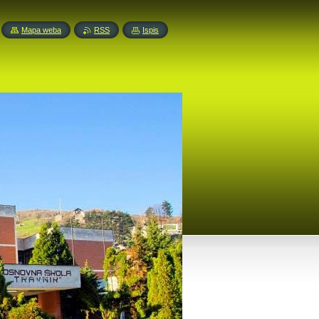
Mapa weba
RSS
Ispis