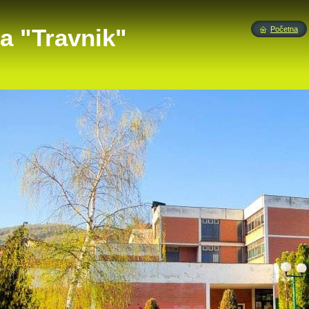
a "Travnik"
Početna