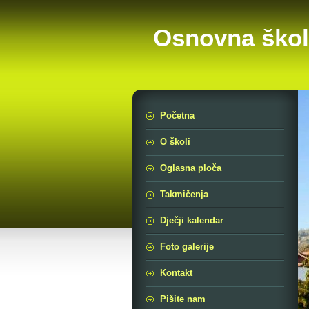
Osnovna škol
Početna
O školi
Oglasna ploča
Takmičenja
Dječji kalendar
Foto galerije
Kontakt
Pišite nam