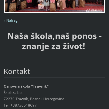
« Natrag
Naša škola,naš ponos -
znanje za život!
Kontakt
Osnovna škola "Travnik"
Školska bb,
72270 Travnik, Bosna i Hercegovina
Tel: +38730518697