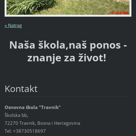
« Natrag
Naša škola,naš ponos -
znanje za život!
Kontakt
Osnovna škola "Travnik"
Školska bb,
72270 Travnik, Bosna i Hercegovina
Tel: +38730518697