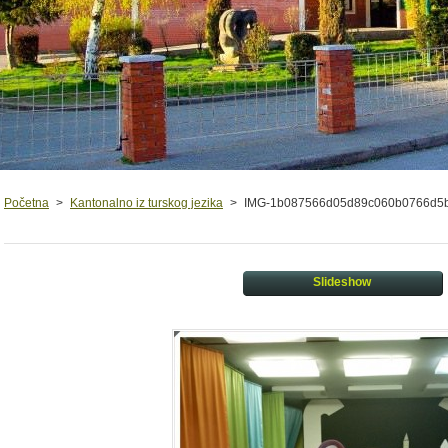
Početna
>
Kantonalno iz turskog jezika
>
IMG-1b087566d05d89c060b0766d5bd
Slideshow