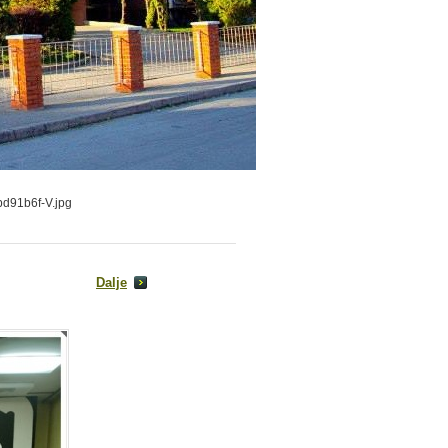
91b6f-V.jpg
Dalje