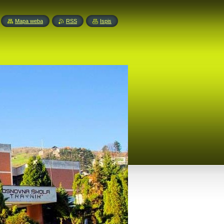
Mapa weba
RSS
Ispis