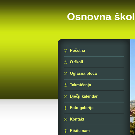
Osnovna škol
Početna
O školi
Oglasna ploča
Takmičenja
Dječji kalendar
Foto galerije
Kontakt
Pišite nam