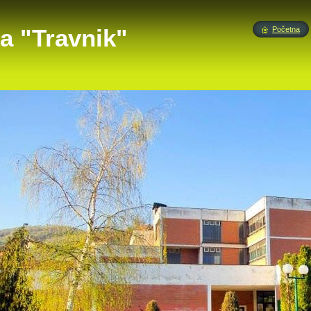
a "Travnik"
Početna