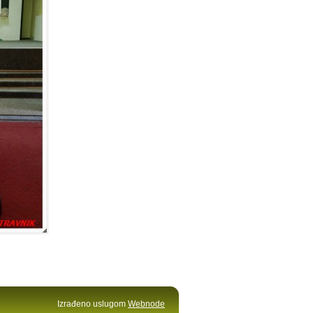
Izrađeno uslugom
Webnode