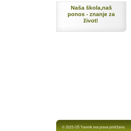
Naša škola,naš
ponos - znanje za
život!
© 2025 OŠ Travnik sva prava pridržana.