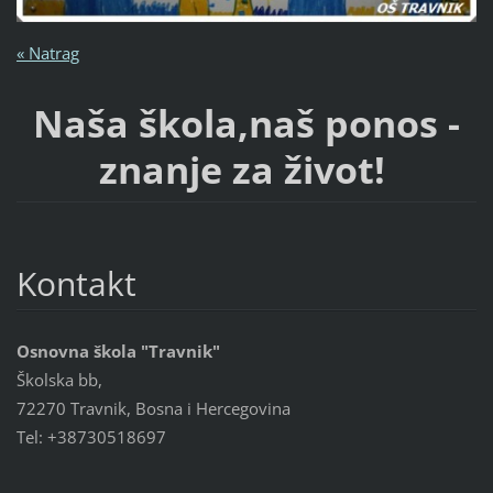
« Natrag
Naša škola,naš ponos -
znanje za život!
Kontakt
Osnovna škola "Travnik"
Školska bb,
72270 Travnik, Bosna i Hercegovina
Tel: +38730518697