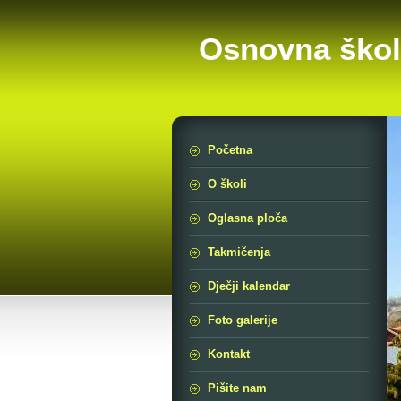
Osnovna škol
Početna
O školi
Oglasna ploča
Takmičenja
Dječji kalendar
Foto galerije
Kontakt
Pišite nam