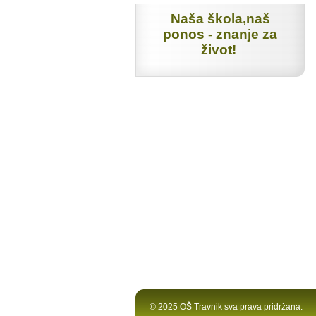
Naša škola,naš
ponos - znanje za
život!
© 2025 OŠ Travnik sva prava pridržana.