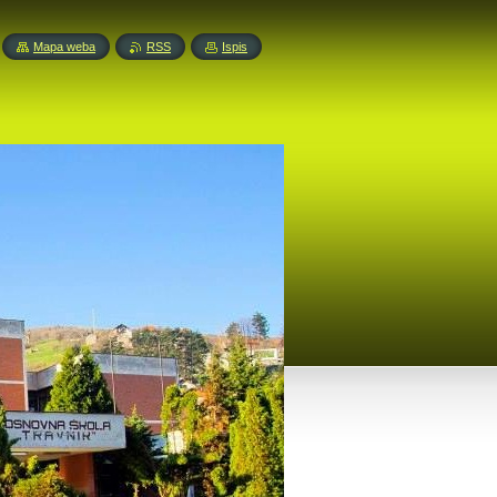
Mapa weba
RSS
Ispis