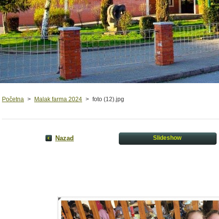
Početna
>
Malak farma 2024
>
foto (12).jpg
Nazad
Slideshow