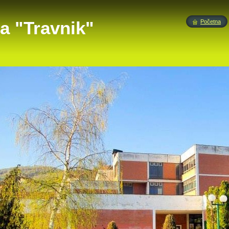
a "Travnik"
Početna