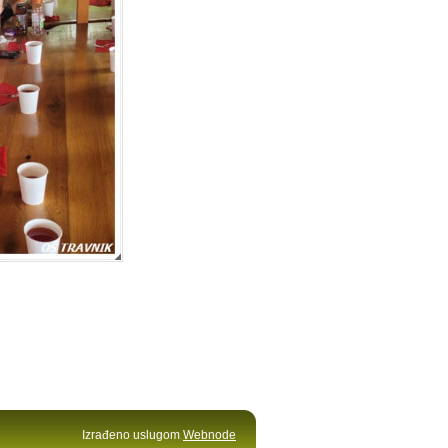
Izrađeno uslugom
Webnode