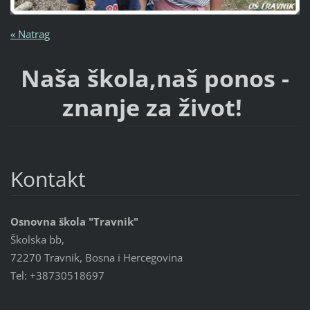
« Natrag
Naša škola,naš ponos -
znanje za život!
Kontakt
Osnovna škola "Travnik"
Školska bb,
72270 Travnik, Bosna i Hercegovina
Tel: +38730518697