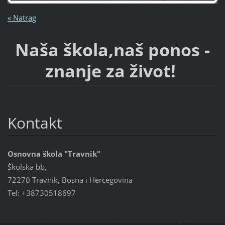
« Natrag
Naša škola,naš ponos -
znanje za život!
Kontakt
Osnovna škola "Travnik"
Školska bb,
72270 Travnik, Bosna i Hercegovina
Tel: +38730518697