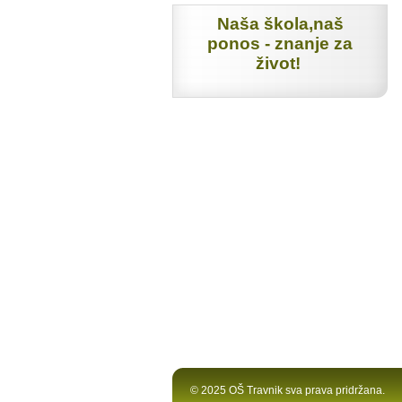
Naša škola,naš
ponos - znanje za
život!
© 2025 OŠ Travnik sva prava pridržana.