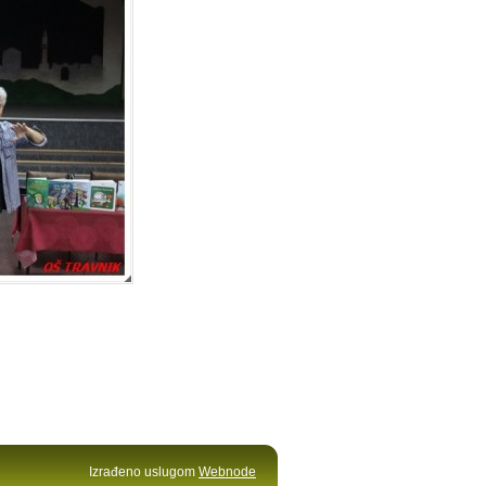
Izrađeno uslugom
Webnode