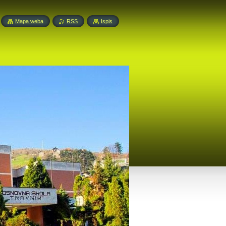
Mapa weba
RSS
Ispis