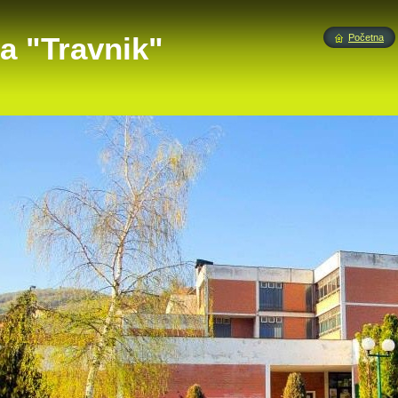
a "Travnik"
Početna