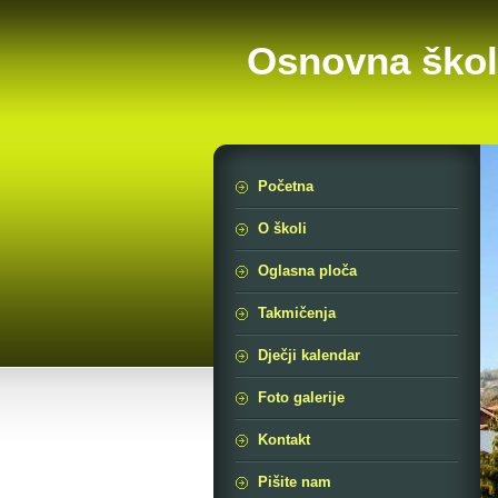
Osnovna škol
Početna
O školi
Oglasna ploča
Takmičenja
Dječji kalendar
Foto galerije
Kontakt
Pišite nam