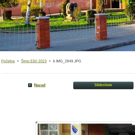
Početna
>
Šimo Ešić 2023
>
b IMG_2849.JPG
Nazad
Slideshow