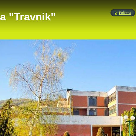
a "Travnik"
Početna