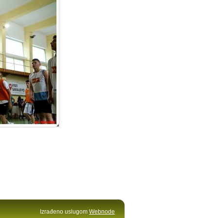
Izrađeno uslugom
Webnode