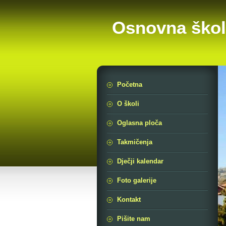
Osnovna škol
Početna
O školi
Oglasna ploča
Takmičenja
Dječji kalendar
Foto galerije
Kontakt
Pišite nam