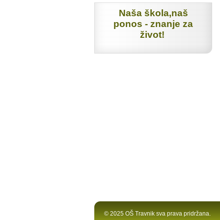
Naša škola,naš
ponos - znanje za
život!
© 2025 OŠ Travnik sva prava pridržana.