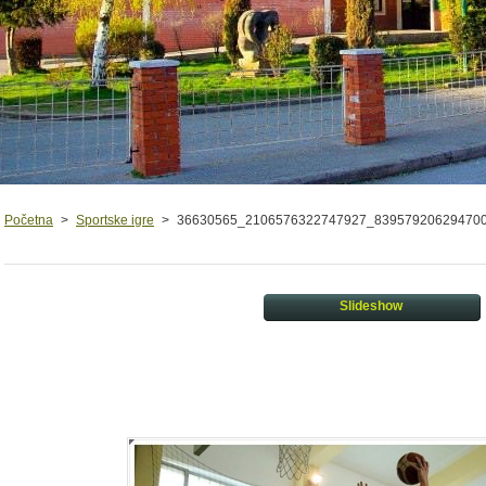
Početna
>
Sportske igre
>
36630565_2106576322747927_839579206294700
Slideshow