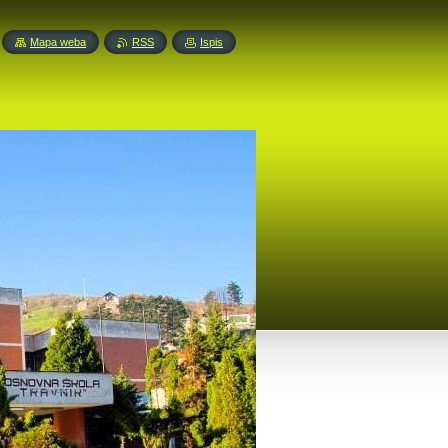
Mapa weba
RSS
Ispis