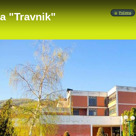
a "Travnik"
Početna