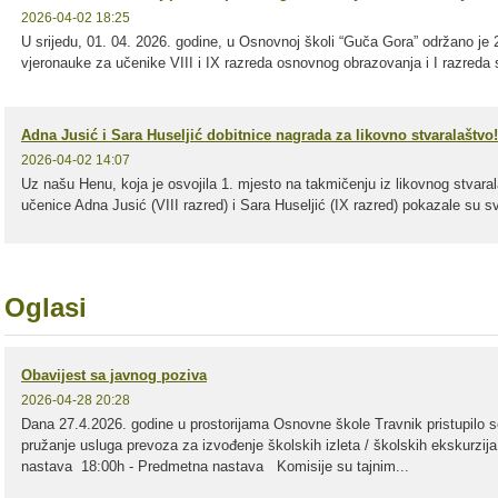
2026-04-02 18:25
U srijedu, 01. 04. 2026. godine, u Osnovnoj školi “Guča Gora” održano je
vjeronauke za učenike VIII i IX razreda osnovnog obrazovanja i I razreda 
Adna Jusić i Sara Huseljić dobitnice nagrada za likovno stvaralaštvo!
2026-04-02 14:07
Uz našu Henu, koja je osvojila 1. mjesto na takmičenju iz likovnog stvaral
učenice Adna Jusić (VIII razred) i Sara Huseljić (IX razred) pokazale su sv
Oglasi
Obavijest sa javnog poziva
2026-04-28 20:28
Dana 27.4.2026. godine u prostorijama Osnovne škole Travnik pristupilo
pružanje usluga prevoza za izvođenje školskih izleta / školskih ekskurzija
nastava 18:00h - Predmetna nastava Komisije su tajnim...