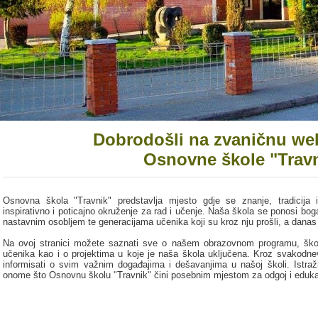
Dobrodošli na zvaničnu web
Osnovne škole "Trav
Osnovna škola "Travnik" predstavlja mjesto gdje se znanje, tradicija i
inspirativno i poticajno okruženje za rad i učenje. Naša škola se ponosi bo
nastavnim osobljem te generacijama učenika koji su kroz nju prošli, a danas
Na ovoj stranici možete saznati sve o našem obrazovnom programu, škol
učenika kao i o projektima u koje je naša škola uključena. Kroz svakodnev
informisati o svim važnim događajima i dešavanjima u našoj školi. Istraž
onome što Osnovnu školu "Travnik" čini posebnim mjestom za odgoj i eduka