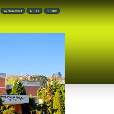
Mapa weba
RSS
Ispis