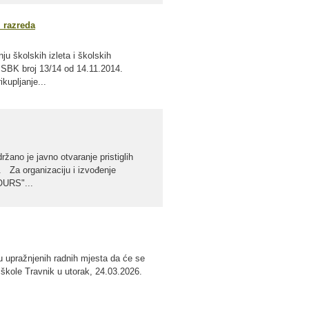
 razreda
u školskih izleta i školskih
e SBK broj 13/14 od 14.11.2014.
kupljanje...
žano je javno otvaranje pristiglih
 Za organizaciju i izvođenje
OURS"...
u upražnjenih radnih mjesta da će se
kole Travnik u utorak, 24.03.2026.