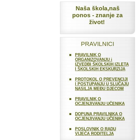
Naša škola,naš
ponos - znanje za
život!
PRAVILNICI
PRAVILNIK O
ORGANIZOVANJU i
IZVEDBI ŠKOLSKIH IZLETA
I ŠKOLSKIH EKSKURZIJA
PROTOKOL O PREVENCIJI
I POSTUPANJU U SLUČAJU
NASILJA MEĐU DJECOM
PRAVILNIK O
OCJENJIVANJU UČENIKA
DOPUNA PRAVILNIKA O
OCJENJIVANJU UČENIKA
POSLOVNIK O RADU
VIJEĆA RODITELJA