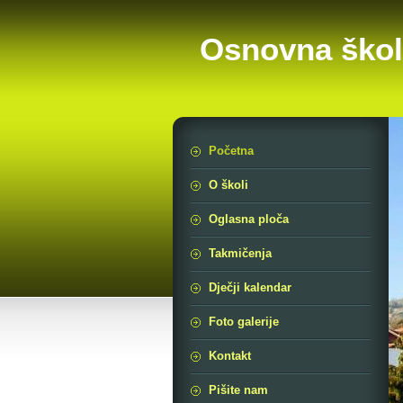
Osnovna škol
Početna
O školi
Oglasna ploča
Takmičenja
Dječji kalendar
Foto galerije
Kontakt
Pišite nam