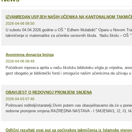
IZVANREDAN USPJEH NAŠIH UČENIKA NA KANTONALNOM TAKMIČE
2026-04-06 08:50
U subotu 04.04.2026.godine u OŠ " Edhem Mulabdić" Opara u Novom Trav
takmičenje iz matematike za učenike osnovnih škola. Našu školu – OŠ "Tra
Anonimna donacija knjiga
2026-04-06 08:48
Početkom mjeseca aprila u našu školsku biblioteku stigla je vrijedna, ano
gest obogatio je bibliotečki fond i omogućio našim učenicima da uživaju u
OBAVIJEST O REDOVNOJ PROMJENI SMJENA
2026-04-03 07:46
Poštovani roditelji/staratelji,Ovim putem vas obavještavamo da će u poned
redovne promjene smjena.RAZREDNA NASTAVA - I SMJENAI1, I2, I3, I4,III1
Odlični rezultati ovaj put sa općinskog takmičenja iz Islamske vjero