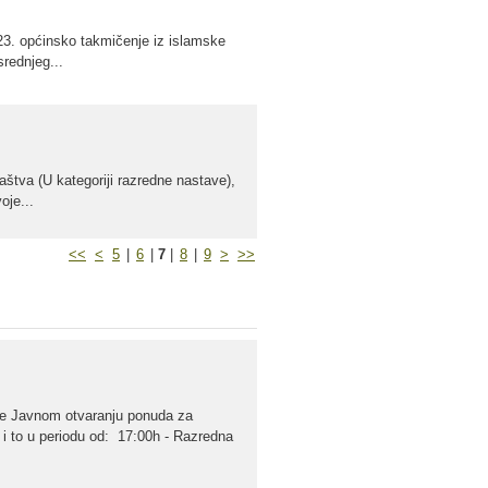
 23. općinsko takmičenje iz islamske
srednjeg...
aštva (U kategoriji razredne nastave),
oje...
<<
<
5
|
6
|
7
|
8
|
9
>
>>
 se Javnom otvaranju ponuda za
 i to u periodu od: 17:00h - Razredna