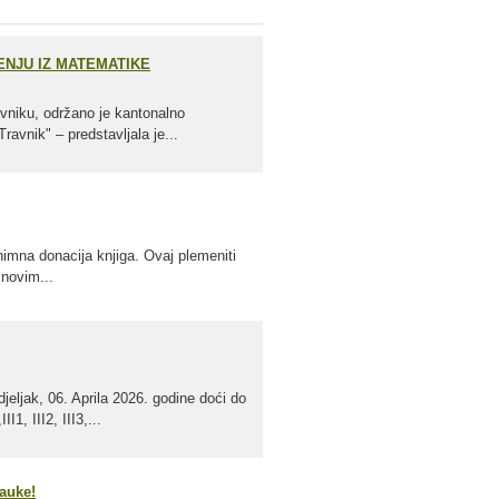
NJU IZ MATEMATIKE
niku, održano je kantonalno
vnik" – predstavljala je...
nimna donacija knjiga. Ovaj plemeniti
 novim...
jeljak, 06. Aprila 2026. godine doći do
, III2, III3,...
nauke!