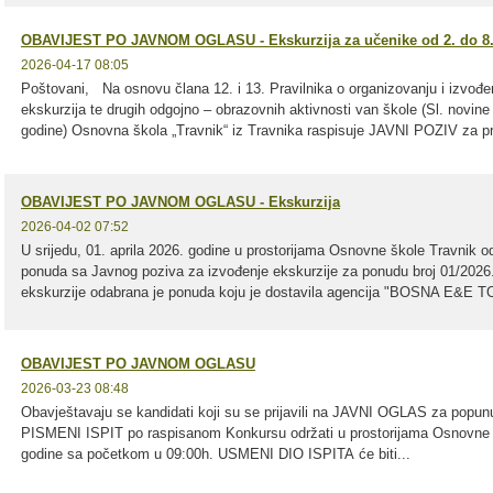
OBAVIJEST PO JAVNOM OGLASU - Ekskurzija za učenike od 2. do 8.
2026-04-17 08:05
Poštovani, Na osnovu člana 12. i 13. Pravilnika o organizovanju i izvođenj
ekskurzija te drugih odgojno – obrazovnih aktivnosti van škole (Sl. novin
godine) Osnovna škola „Travnik“ iz Travnika raspisuje JAVNI POZIV za pri
OBAVIJEST PO JAVNOM OGLASU - Ekskurzija
2026-04-02 07:52
U srijedu, 01. aprila 2026. godine u prostorijama Osnovne škole Travnik odr
ponuda sa Javnog poziva za izvođenje ekskurzije za ponudu broj 01/2026.
ekskurzije odabrana je ponuda koju je dostavila agencija "BOSNA E&E T
OBAVIJEST PO JAVNOM OGLASU
2026-03-23 08:48
Obavještavaju se kandidati koji su se prijavili na JAVNI OGLAS za popun
PISMENI ISPIT po raspisanom Konkursu održati u prostorijama Osnovne š
godine sa početkom u 09:00h. USMENI DIO ISPITA će biti...