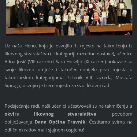
Uz našu Henu, koja je osvojila 1. mjesto na takmičenju iz
likovnog stvaralaštva (U kategoriji razredne nastave), učenice
Adna Jusić (VIII razred) i Sara Huseljić (IX razred) pokazale su
svoje likovno umjeće i također donijele prva mjesta u
takmičarskim kategorijama. Učenik VIII razreda, Mustafa
Šipraga, osvojio je treće mjesto za svoj likovni rad
Podsjećanja radi, naši učenici učestvovali su na takmičenju
u
okviru likovnog stvaralaštva
, povodom
obilježavanja
Dana Općine Travnik
. Čestitamo svima na
odličnim radovima i sjajnom uspjehu!