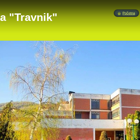
a "Travnik"
Početna