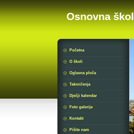
Osnovna škol
Početna
O školi
Oglasna ploča
Takmičenja
Dječji kalendar
Foto galerije
Kontakt
Pišite nam