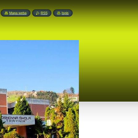
Mapa weba
RSS
Ispis