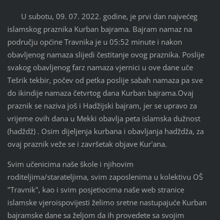
U subotu, 09. 07. 2022. godine, je prvi dan najvećeg
islamskog praznika Kurban bajrama. Bajram namaz na
području općine Travnika je u 05:52 minute i nakon
obavljenog namaza slijedi čestitanje ovog praznika. Poslije
svakog obavljenog farz namaza vjernici u ove dane uče
Tešrik tekbir, počev od petka poslije sabah namaza pa sve
do ikindije namaza četvrtog dana Kurban bajrama.Ovaj
praznik se naziva još i Hadžijski bajram, jer se upravo za
vrijeme ovih dana u Mekki obavlja peta islamska dužnost
(hadždž) . Osim dijeljenja kurbana i obavljanja hadždža, za
ovaj praznik veže se i završetak objave Kur'ana.
Svim učenicima naše škole i njihovim
roditeljima/starateljima, svim zaposlenima u kolektivu OŠ
"Travnik", kao i svim posjetiocima naše web stranice
islamske vjeroispovijesti želimo sretne nastupajuće Kurban
bajramske dane sa željom da ih provedete sa svojim