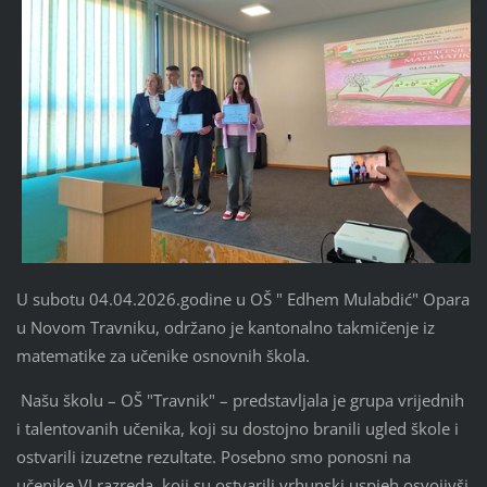
U subotu 04.04.2026.godine u OŠ " Edhem Mulabdić" Opara
u Novom Travniku, održano je kantonalno takmičenje iz
matematike za učenike osnovnih škola.
Našu školu – OŠ "Travnik" – predstavljala je grupa vrijednih
i talentovanih učenika, koji su dostojno branili ugled škole i
ostvarili izuzetne rezultate. Posebno smo ponosni na
učenike VI razreda, koji su ostvarili vrhunski uspjeh osvojivši