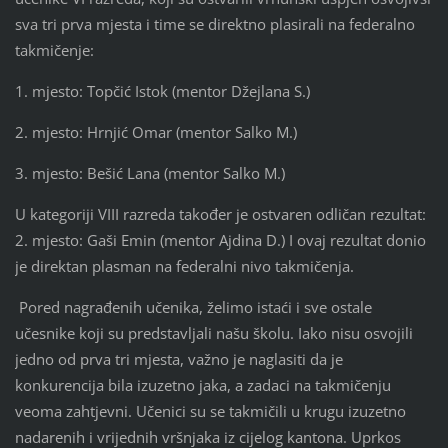
sva tri prva mjesta i time se direktno plasirali na federalno
takmičenje:
1. mjesto: Topčić Istok (mentor Džejlana S.)
2. mjesto: Hrnjić Omar (mentor Salko M.)
3. mjesto: Bešić Lana (mentor Salko M.)
U kategoriji VIII razreda također je ostvaren odličan rezultat:
2. mjesto: Gaši Emin (mentor Ajdina D.) I ovaj rezultat donio
je direktan plasman na federalni nivo takmičenja.
Pored nagrađenih učenika, želimo istaći i sve ostale
učesnike koji su predstavljali našu školu. Iako nisu osvojili
jedno od prva tri mjesta, važno je naglasiti da je
konkurencija bila izuzetno jaka, a zadaci na takmičenju
veoma zahtjevni. Učenici su se takmičili u krugu izuzetno
nadarenih i vrijednih vršnjaka iz cijelog kantona. Uprkos