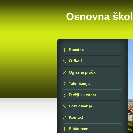
Osnovna škol
Početna
O školi
Oglasna ploča
Takmičenja
Dječji kalendar
Foto galerije
Kontakt
Pišite nam