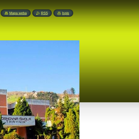
Mapa weba
RSS
Ispis