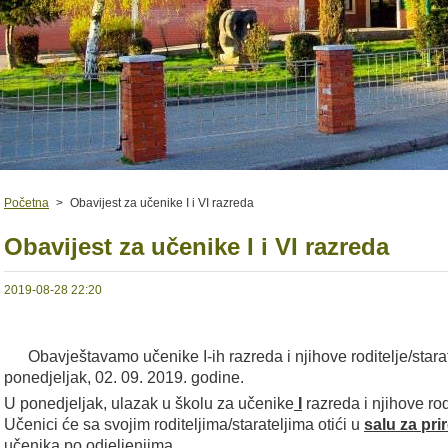
Početna
>
Obavijest za učenike I i VI razreda
Obavijest za učenike I i VI razreda
2019-08-28 22:20
Obavještavamo učenike I-ih razreda i njihove roditelje/stara
ponedjeljak, 02. 09. 2019. godine.
U ponedjeljak, ulazak u školu za učenike
I
razreda i njihove rod
Učenici će sa svojim roditeljima/starateljima otići u
salu za pri
učenika po odjeljenjima.