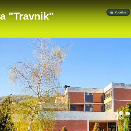
a "Travnik"
Početna