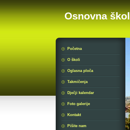
Osnovna škol
Početna
O školi
Oglasna ploča
Takmičenja
Dječji kalendar
Foto galerije
Kontakt
Pišite nam