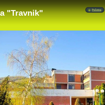
a "Travnik"
Početna