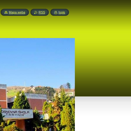
Mapa weba
RSS
Ispis