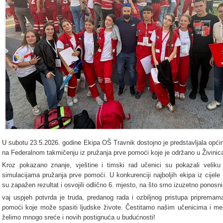
U subotu 23.5.2026. godine Ekipa OŠ Travnik dostojno je predstavljala općin
na Federalnom takmičenju iz pružanja prve pomoći koje je održano u Živini
Kroz pokazano znanje, vještine i timski rad učenici su pokazali velik
simulacijama pružanja prve pomoći. U konkurenciji najboljih ekipa iz cijele
su zapažen rezultat i osvojili odlično 6. mjesto, na što smo izuzetno ponosni
vaj uspjeh potvrda je truda, predanog rada i ozbiljnog pristupa pripremama
pomoći koje može spasiti ljudske živote. Čestitamo našim učenicima i me
želimo mnogo sreće i novih postignuća u budućnosti!