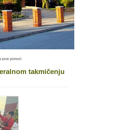
a prve pomoći
deralnom takmičenju