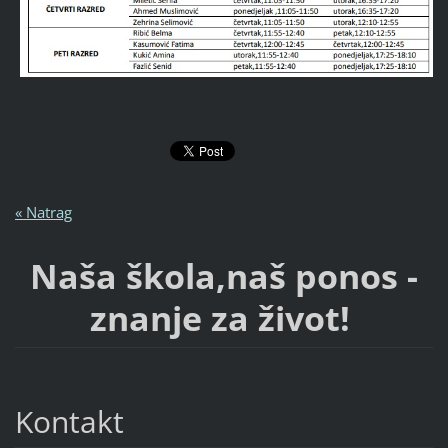
« Natrag
Naša škola,naš ponos -
znanje za život!
Kontakt