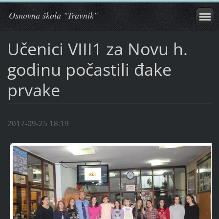
Osnovna škola "Travnik"
Učenici VIII1 za Novu h.
godinu počastili đake
prvake
2017-09-25 18:19