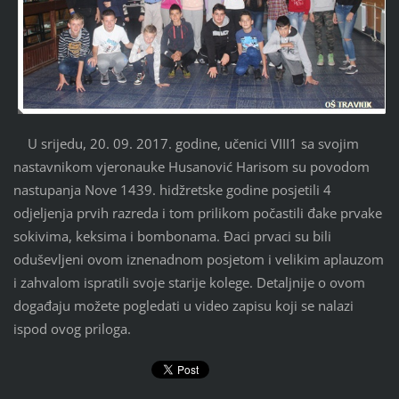
U srijedu, 20. 09. 2017. godine, učenici VIII1 sa svojim
nastavnikom vjeronauke Husanović Harisom su povodom
nastupanja Nove 1439. hidžretske godine posjetili 4
odjeljenja prvih razreda i tom prilikom počastili đake prvake
sokivima, keksima i bombonama. Đaci prvaci su bili
oduševljeni ovom iznenadnom posjetom i velikim aplauzom
i zahvalom ispratili svoje starije kolege. Detaljnije o ovom
događaju možete pogledati u video zapisu koji se nalazi
ispod ovog priloga.