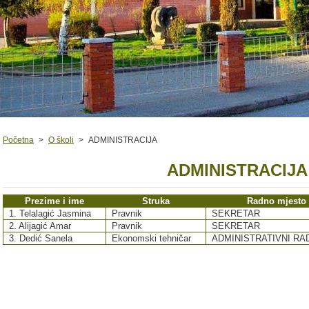
Početna
>
O školi
>
ADMINISTRACIJA
ADMINISTRACIJA
Prezime i ime
Struka
Radno mjesto
1. Telalagić Jasmina
Pravnik
SEKRETAR
2. Alijagić Amar
Pravnik
SEKRETAR
3. Dedić Sanela
Ekonomski tehničar
ADMINISTRATIVNI RA