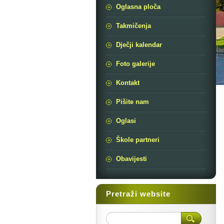
Oglasna ploča
Takmičenja
Dječji kalendar
Foto galerije
Kontakt
Pišite nam
Oglasi
Škole partneri
Obavijesti
Pretraži website