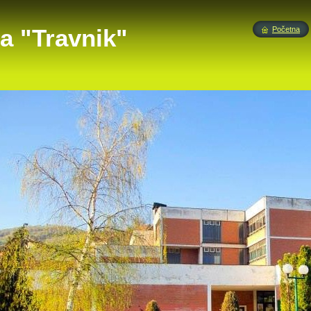
a "Travnik"
Početna