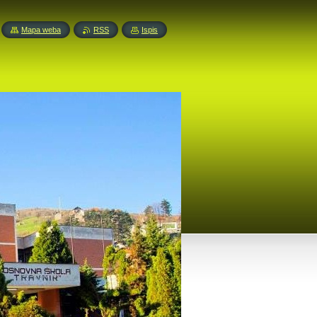
Mapa weba
RSS
Ispis