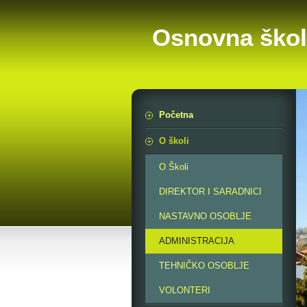
Osnovna škol
Početna
O školi
O Školi
DIREKTOR I SARADNICI
NASTAVNO OSOBLJE
ADMINISTRACIJA
TEHNIČKO OSOBLJE
VOLONTERI