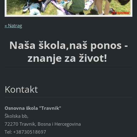
« Natrag
Naša škola,naš ponos -
znanje za život!
Kontakt
Osnovna škola "Travnik"
Školska bb,
72270 Travnik, Bosna i Hercegovina
Tel: +38730518697