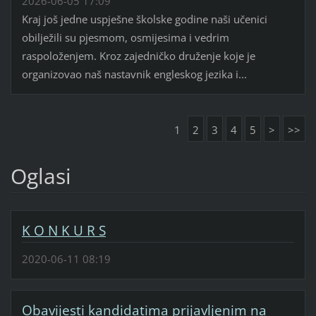
2026-06-05 17:09
Kraj još jedne uspješne školske godine naši učenici
obilježili su pjesmom, osmijesima i vedrim
raspoloženjem. Kroz zajedničko druženje koje je
organizovao naš nastavnik engleskog jezika i...
1
2
3
4
5
>
>>
Oglasi
K O N K U R S
2020-06-11 08:19
Obavijesti kandidatima prijavljenim na