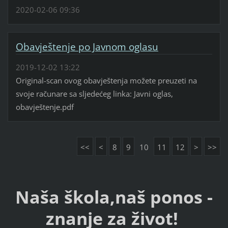
2020-02-06 09:36
Obavještenje po Javnom oglasu
2019-12-02 13:22
Original-scan ovog obavještenja možete preuzeti na
svoje računare sa sljedećeg linka: Javni oglas,
obavještenje.pdf
<<
<
8
9
10
11
12
>
>>
Naša škola,naš ponos -
znanje za život!