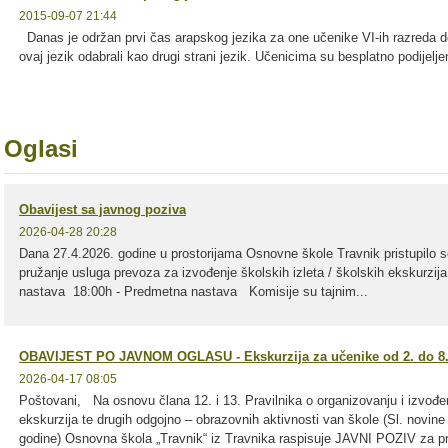
2015-09-07 21:44
Danas je održan prvi čas arapskog jezika za one učenike VI-ih razreda d
ovaj jezik odabrali kao drugi strani jezik. Učenicima su besplatno podijeljen
Oglasi
Obavijest sa javnog poziva
2026-04-28 20:28
Dana 27.4.2026. godine u prostorijama Osnovne škole Travnik pristupilo
pružanje usluga prevoza za izvođenje školskih izleta / školskih ekskurzija
nastava 18:00h - Predmetna nastava Komisije su tajnim...
OBAVIJEST PO JAVNOM OGLASU - Ekskurzija za učenike od 2. do 8.
2026-04-17 08:05
Poštovani, Na osnovu člana 12. i 13. Pravilnika o organizovanju i izvođenj
ekskurzija te drugih odgojno – obrazovnih aktivnosti van škole (Sl. novin
godine) Osnovna škola „Travnik“ iz Travnika raspisuje JAVNI POZIV za pri