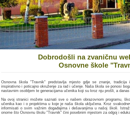
Dobrodošli na zvaničnu web
Osnovne škole "Trav
Osnovna škola "Travnik" predstavlja mjesto gdje se znanje, tradicija i
inspirativno i poticajno okruženje za rad i učenje. Naša škola se ponosi bo
nastavnim osobljem te generacijama učenika koji su kroz nju prošli, a danas
Na ovoj stranici možete saznati sve o našem obrazovnom programu, škol
učenika kao i o projektima u koje je naša škola uključena. Kroz svakodnev
informisati o svim važnim događajima i dešavanjima u našoj školi. Istraž
onome što Osnovnu školu "Travnik" čini posebnim mjestom za odgoj i eduka