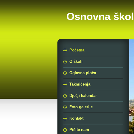
Osnovna škol
Početna
O školi
Oglasna ploča
Takmičenja
Dječji kalendar
Foto galerije
Kontakt
Pišite nam