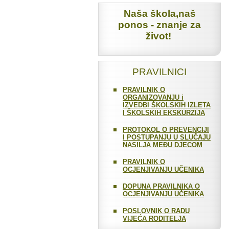
Naša škola,naš
ponos - znanje za
život!
PRAVILNICI
PRAVILNIK O
ORGANIZOVANJU i
IZVEDBI ŠKOLSKIH IZLETA
I ŠKOLSKIH EKSKURZIJA
PROTOKOL O PREVENCIJI
I POSTUPANJU U SLUČAJU
NASILJA MEĐU DJECOM
PRAVILNIK O
OCJENJIVANJU UČENIKA
DOPUNA PRAVILNIKA O
OCJENJIVANJU UČENIKA
POSLOVNIK O RADU
VIJEĆA RODITELJA