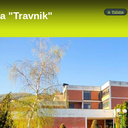
a "Travnik"
Početna