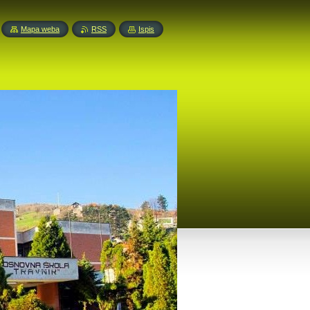
Mapa weba
RSS
Ispis