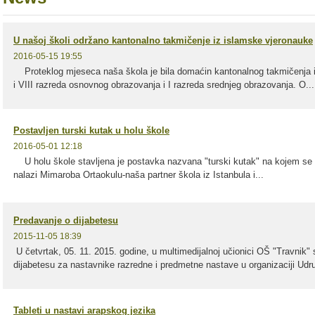
U našoj školi održano kantonalno takmičenje iz islamske vjeronauke
2016-05-15 19:55
Proteklog mjeseca naša škola je bila domaćin kantonalnog takmičenja i
i VIII razreda osnovnog obrazovanja i I razreda srednjeg obrazovanja. O...
Postavljen turski kutak u holu škole
2016-05-01 12:18
U holu škole stavljena je postavka nazvana "turski kutak" na kojem se m
nalazi Mimaroba Ortaokulu-naša partner škola iz Istanbula i...
Predavanje o dijabetesu
2015-11-05 18:39
U četvrtak, 05. 11. 2015. godine, u multimedijalnoj učionici OŠ "Travnik"
dijabetesu za nastavnike razredne i predmetne nastave u organizaciji Udru
Tableti u nastavi arapskog jezika