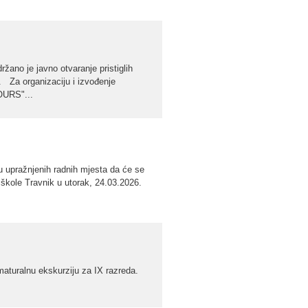
žano je javno otvaranje pristiglih
 Za organizaciju i izvođenje
OURS"...
u upražnjenih radnih mjesta da će se
kole Travnik u utorak, 24.03.2026.
maturalnu ekskurziju za IX razreda.