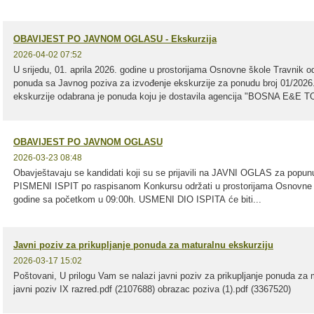
OBAVIJEST PO JAVNOM OGLASU - Ekskurzija
2026-04-02 07:52
U srijedu, 01. aprila 2026. godine u prostorijama Osnovne škole Travnik odr
ponuda sa Javnog poziva za izvođenje ekskurzije za ponudu broj 01/2026.
ekskurzije odabrana je ponuda koju je dostavila agencija "BOSNA E&E T
OBAVIJEST PO JAVNOM OGLASU
2026-03-23 08:48
Obavještavaju se kandidati koji su se prijavili na JAVNI OGLAS za popun
PISMENI ISPIT po raspisanom Konkursu održati u prostorijama Osnovne š
godine sa početkom u 09:00h. USMENI DIO ISPITA će biti...
Javni poziv za prikupljanje ponuda za maturalnu ekskurziju
2026-03-17 15:02
Poštovani, U prilogu Vam se nalazi javni poziv za prikupljanje ponuda za 
javni poziv IX razred.pdf (2107688) obrazac poziva (1).pdf (3367520)