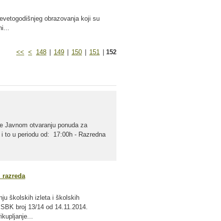
evetogodišnjeg obrazovanja koji su
i...
<<
<
148
|
149
|
150
|
151
|
152
 se Javnom otvaranju ponuda za
 i to u periodu od: 17:00h - Razredna
 razreda
u školskih izleta i školskih
e SBK broj 13/14 od 14.11.2014.
kupljanje...