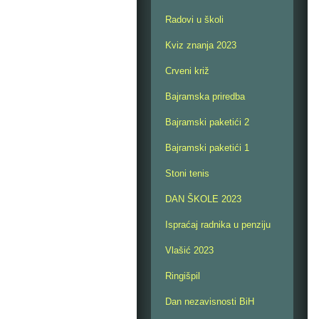
Radovi u školi
Kviz znanja 2023
Crveni križ
Bajramska priredba
Bajramski paketići 2
Bajramski paketići 1
Stoni tenis
DAN ŠKOLE 2023
Ispraćaj radnika u penziju
Vlašić 2023
Ringišpil
Dan nezavisnosti BiH