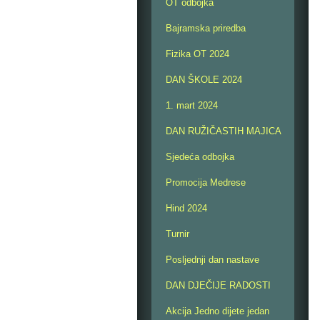
OT odbojka
Bajramska priredba
Fizika OT 2024
DAN ŠKOLE 2024
1. mart 2024
DAN RUŽIČASTIH MAJICA
Sjedeća odbojka
Promocija Medrese
Hind 2024
Turnir
Posljednji dan nastave
DAN DJEČIJE RADOSTI
Akcija Jedno dijete jedan