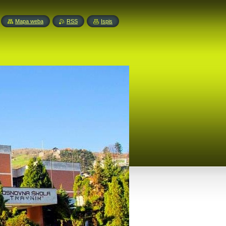
Mapa weba
RSS
Ispis