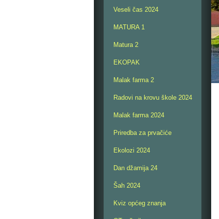
Veseli čas 2024
MATURA 1
Matura 2
EKOPAK
Malak farma 2
Radovi na krovu škole 2024
Malak farma 2024
Priredba za prvačiće
Ekolozi 2024
Dan džamija 24
Šah 2024
Kviz općeg znanja