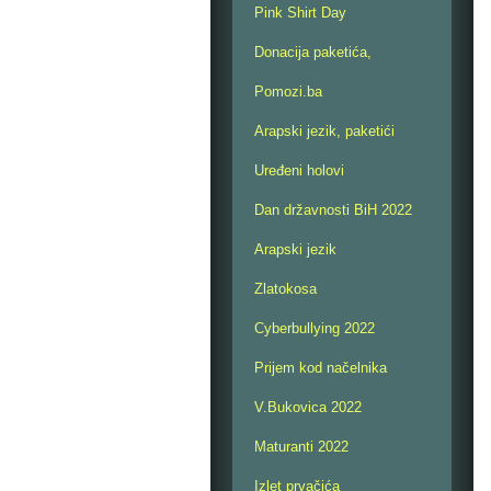
Pink Shirt Day
Donacija paketića,
Pomozi.ba
Arapski jezik, paketići
Uređeni holovi
Dan državnosti BiH 2022
Arapski jezik
Zlatokosa
Cyberbullying 2022
Prijem kod načelnika
V.Bukovica 2022
Maturanti 2022
Izlet prvačića