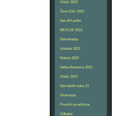
Vlašić 2023
Šimo Ešić 2023
Dan BH pošte
MEVLUD 2023
Demokratija
Istanbul 2023
Matura 2023
Velika Bukovica 2023
Vlašić 2023
Dan bijelih traka 23
Ekskurzija
Prvačići prvačićima
Odbojka