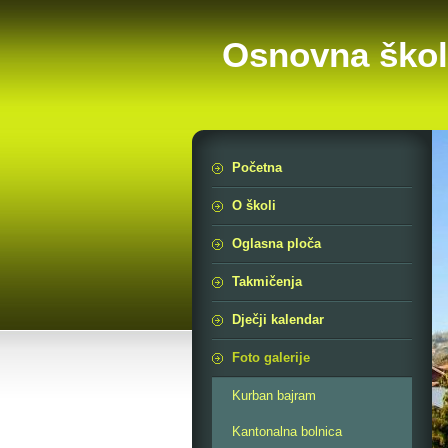
Osnovna škol
Početna
O školi
Oglasna ploča
Takmičenja
Dječji kalendar
Foto galerije
Kurban bajram
Kantonalna bolnica