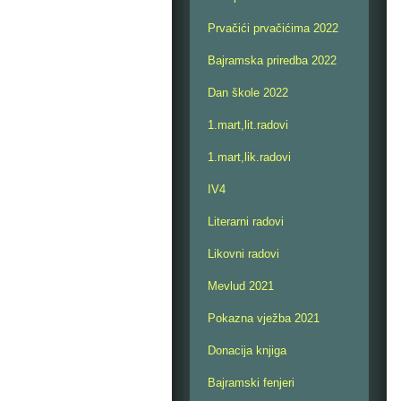
Prvačići prvačićima 2022
Bajramska priredba 2022
Dan škole 2022
1.mart,lit.radovi
1.mart,lik.radovi
IV4
Literarni radovi
Likovni radovi
Mevlud 2021
Pokazna vježba 2021
Donacija knjiga
Bajramski fenjeri