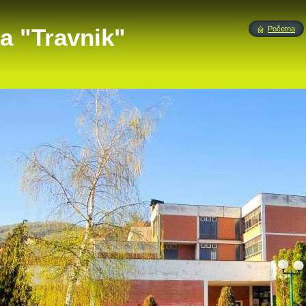
a "Travnik"
Početna