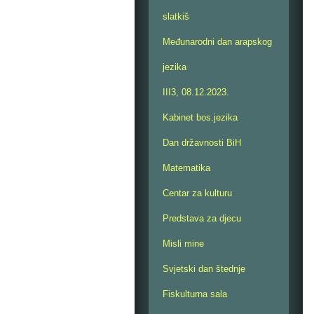
slatkiš
Međunarodni dan arapskog
jezika
III3, 08.12.2023.
Kabinet bos.jezika
Dan državnosti BiH
Matematika
Centar za kulturu
Predstava za djecu
Misli mine
Svjetski dan štednje
Fiskulturna sala