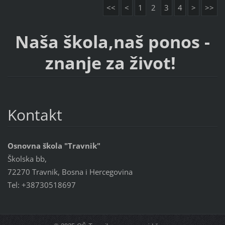
<<
<
1
2
3
4
>
>>
Naša škola,naš ponos -
znanje za život!
Kontakt
Osnovna škola "Travnik"
Školska bb,
72270 Travnik, Bosna i Hercegovina
Tel: +38730518697