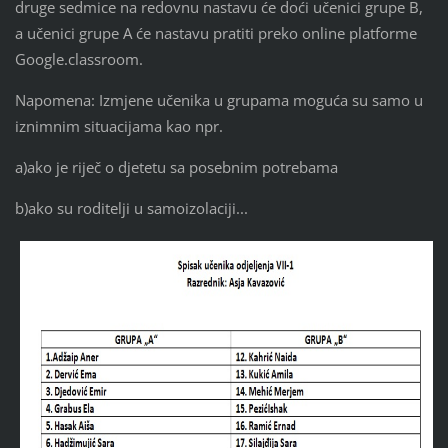
druge sedmice na redovnu nastavu će doći učenici grupe B,
a učenici grupe A će nastavu pratiti preko online platforme
Google.classroom.
Napomena: Izmjene učenika u grupama moguća su samo u
iznimnim situacijama kao npr.
a)ako je riječ o djetetu sa posebnim potrebama
b)ako su roditelji u samoizolaciji...